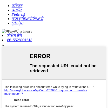
ਟਵਿੱਟਰ
ਫੇਸਬੁੱਕ
Pinterest
ਨਾਲ ਜੁੜਿਆ ਹੋਇਆ ਹੈ
ਯੂਟਿਊਬ
ਈਮੇਲ ਭੇਜੋ
8615528001618
x