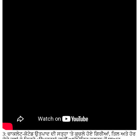
3: ਚਾਕਲੇਟ-ਕੋਟੇਡ ਉਤਪਾਦ ਦੀ ਸਤ੍ਹਾ 'ਤੇ ਕੁਚਲੇ ਹੋਏ ਗਿਰੀਆਂ, ਤਿਲ ਅਤੇ ਹੋਰ