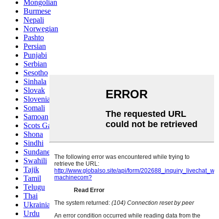
Mongolian
Burmese
Nepali
Norwegian
Pashto
Persian
Punjabi
Serbian
Sesotho
Sinhala
Slovak
Slovenian
Somali
Samoan
Scots Gaelic
Shona
Sindhi
Sundanese
Swahili
Tajik
Tamil
Telugu
Thai
Ukrainian
Urdu