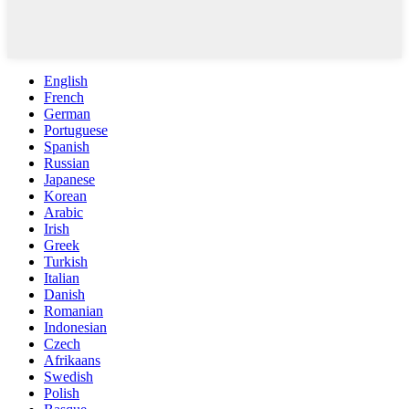
English
French
German
Portuguese
Spanish
Russian
Japanese
Korean
Arabic
Irish
Greek
Turkish
Italian
Danish
Romanian
Indonesian
Czech
Afrikaans
Swedish
Polish